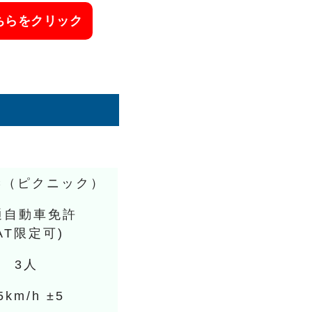
こちらをクリック
」
IC（ピクニック）
通自動車免許
AT限定可)
3人
5km/h ±5