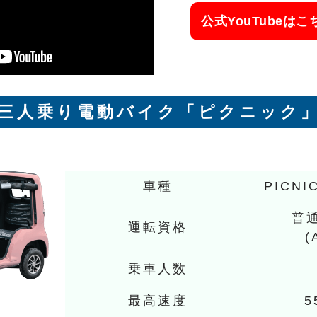
公式YouTubeは
三人乗り電動バイク「ピクニック
車種
PICN
普
運転資格
(
乗車人数
最高速度
5