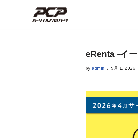
コ
ン
テ
ン
ツ
eRenta 
へ
ス
by
admin
5月 1, 2026
キ
ッ
プ