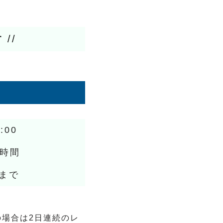
す
//
7:00
1時間
時まで
の場合は2日連続のレ